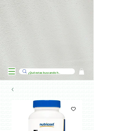
// Código para personalizar la tienda de productos en Wix con Velo
import wixData from 'wix-data'; import wixLocation from 'wix-location';
$w.onReady(function () { loadCategories();
$w("#categoryDropdown").onChange((event) => {
filterProducts(event.target.value); }); }); function loadCategories() {
wixData.query("Categories") .find() .then((results) => { let options = [{
label: "Todas", value: "" }]; results.items.forEach(category => {
options.push({ label: category.title, value: category._id }); });
$w("#categoryDropdown").options = options; }); } function
filterProducts(categoryId) { let filter = wixData.filter(); if (categoryId) {
filter = filter.eq("category", categoryId); }
$w("#productsRepeater").data = []; wixData.query("Products")
.filter(filter) .find() .then((results) => { $w("#productsRepeater").data =
results.items; }); } // Agregar botón de carrito a cada producto
$w("#productsRepeater").onItemReady(($item, itemData) => {
$item("#addToCartButton").onClick(() => { // Lógica para agregar al
carrito console.log(`Producto agregado: ${itemData.title}`); }); //
Mostrar cinta de oferta si el producto tiene descuento if
(itemData.discount) { $item("#offerRibbon").show(); } else {
$item("#offerRibbon").hide(); } });