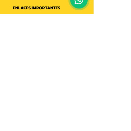
ENLACES IMPORTANTES
Política de envíos
Conócenos
Escríbenos
Libro de reclamaciones
CATEGORÍAS
Suplementos
Belleza
Baño
Deportiva
Comestibles
Bebes
Importadas
Nacionales
Otros
ATENCIÓN AL CLIENTE
Comunícate con nosotros