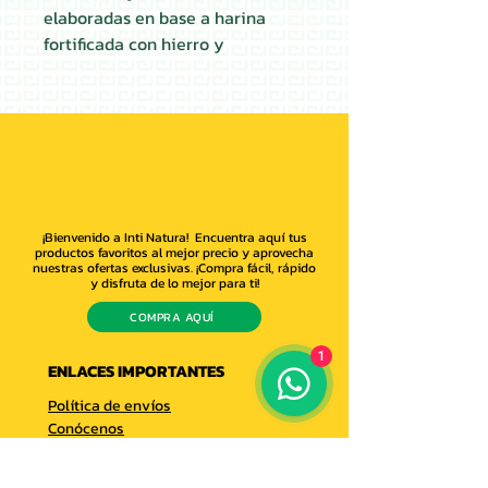
elaboradas en base a harina
fortificada con hierro y
vitaminas del complejo B. Libre
de bromato, bajo en grasa
saturada y libre de colesterol.
Las tostadas son fuente de
hidratos de carbono complejos,
principal
fuente de energía
del
organismo. Consumido en las
¡Bienvenido a Inti Natura! Encuentra aquí tus
cantidades adecuadas no altera
productos favoritos al mejor precio y aprovecha
nuestras ofertas exclusivas. ¡Compra fácil, rápido
el peso ideal.
y disfruta de lo mejor para ti!
COMPRA AQUÍ
1
ENLACES IMPORTANTES
Política de envíos
Conócenos
Escríbenos
Libro de reclamaciones