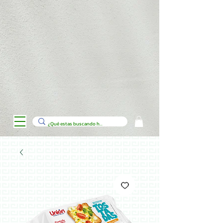
// Código para personalizar la tienda de productos en Wix con Velo
import wixData from 'wix-data'; import wixLocation from 'wix-location';
$w.onReady(function () { loadCategories();
$w("#categoryDropdown").onChange((event) => {
filterProducts(event.target.value); }); }); function loadCategories() {
wixData.query("Categories") .find() .then((results) => { let options = [{
label: "Todas", value: "" }]; results.items.forEach(category => {
options.push({ label: category.title, value: category._id }); });
$w("#categoryDropdown").options = options; }); } function
filterProducts(categoryId) { let filter = wixData.filter(); if (categoryId) {
filter = filter.eq("category", categoryId); }
$w("#productsRepeater").data = []; wixData.query("Products")
.filter(filter) .find() .then((results) => { $w("#productsRepeater").data =
results.items; }); } // Agregar botón de carrito a cada producto
$w("#productsRepeater").onItemReady(($item, itemData) => {
$item("#addToCartButton").onClick(() => { // Lógica para agregar al
carrito console.log(`Producto agregado: ${itemData.title}`); }); //
Mostrar cinta de oferta si el producto tiene descuento if
(itemData.discount) { $item("#offerRibbon").show(); } else {
$item("#offerRibbon").hide(); } });