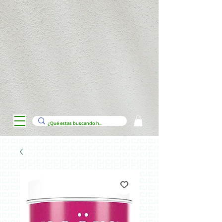
// Código para personalizar la tienda de productos en Wix con Velo
import wixData from 'wix-data'; import wixLocation from 'wix-location';
$w.onReady(function () { loadCategories();
$w("#categoryDropdown").onChange((event) => {
filterProducts(event.target.value); }); }); function loadCategories() {
wixData.query("Categories") .find() .then((results) => { let options = [{
label: "Todas", value: "" }]; results.items.forEach(category => {
options.push({ label: category.title, value: category._id }); });
$w("#categoryDropdown").options = options; }); } function
filterProducts(categoryId) { let filter = wixData.filter(); if (categoryId) {
filter = filter.eq("category", categoryId); }
$w("#productsRepeater").data = []; wixData.query("Products")
.filter(filter) .find() .then((results) => { $w("#productsRepeater").data =
results.items; }); } // Agregar botón de carrito a cada producto
$w("#productsRepeater").onItemReady(($item, itemData) => {
$item("#addToCartButton").onClick(() => { // Lógica para agregar al
carrito console.log(`Producto agregado: ${itemData.title}`); }); //
Mostrar cinta de oferta si el producto tiene descuento if
(itemData.discount) { $item("#offerRibbon").show(); } else {
$item("#offerRibbon").hide(); } });