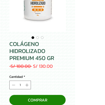
COLÁGENO
HIDROLIZADO
PREMIUM 450 GR
Precio
Precio de oferta
 S/ 180.00 
S/ 130.00
Cantidad
*
COMPRAR