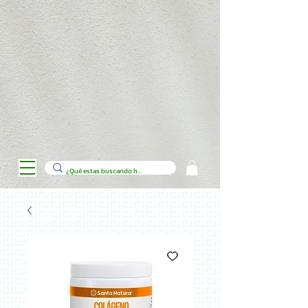
// Código para personalizar la tienda de productos en Wix con Velo
import wixData from 'wix-data'; import wixLocation from 'wix-location';
$w.onReady(function () { loadCategories();
$w("#categoryDropdown").onChange((event) => {
filterProducts(event.target.value); }); }); function loadCategories() {
wixData.query("Categories") .find() .then((results) => { let options = [{
label: "Todas", value: "" }]; results.items.forEach(category => {
options.push({ label: category.title, value: category._id }); });
$w("#categoryDropdown").options = options; }); } function
filterProducts(categoryId) { let filter = wixData.filter(); if (categoryId) {
filter = filter.eq("category", categoryId); }
$w("#productsRepeater").data = []; wixData.query("Products")
.filter(filter) .find() .then((results) => { $w("#productsRepeater").data =
results.items; }); } // Agregar botón de carrito a cada producto
$w("#productsRepeater").onItemReady(($item, itemData) => {
$item("#addToCartButton").onClick(() => { // Lógica para agregar al
carrito console.log(`Producto agregado: ${itemData.title}`); }); //
Mostrar cinta de oferta si el producto tiene descuento if
(itemData.discount) { $item("#offerRibbon").show(); } else {
$item("#offerRibbon").hide(); } });