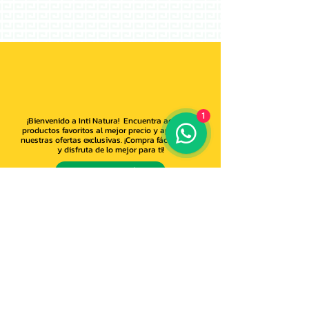
1
¡Bienvenido a Inti Natura! Encuentra aquí tus
productos favoritos al mejor precio y aprovecha
nuestras ofertas exclusivas. ¡Compra fácil, rápido
y disfruta de lo mejor para ti!
COMPRA AQUÍ
ENLACES IMPORTANTES
Política de envíos
Conócenos
Escríbenos
Libro de reclamaciones
CATEGORÍAS